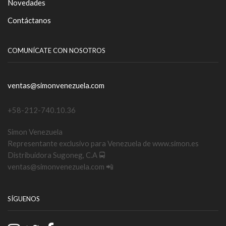
Novedades
Contáctanos
COMUNÍCATE CON NOSOTROS
ventas@simonvenezuela.com
+58-212-740.10.36
Simon Venezuela
Representante exclusivo para Venezuela de www.simon.es
Distribuidora Sugoneg, C.A 🚍
ventas@simonvenezuela.com 📲
SÍGUENOS